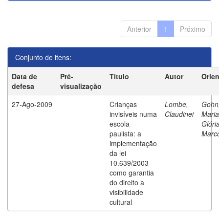
Anterior
1
Próximo
Conjunto de itens:
Data de
Pré-
Título
Autor
Orie
defesa
visualização
27-Ago-2009
Crianças
Lombe,
Gohn
invisíveis numa
Claudinei
Maria
escola
Glóri
paulista: a
Marc
implementação
da lei
10.639/2003
como garantia
do direito a
visibilidade
cultural