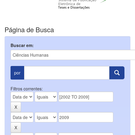
Página de Busca
Buscar em:
por
Filtros correntes: