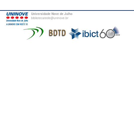
Universidade Nove de Julho
bibliotecatede@uninove.br