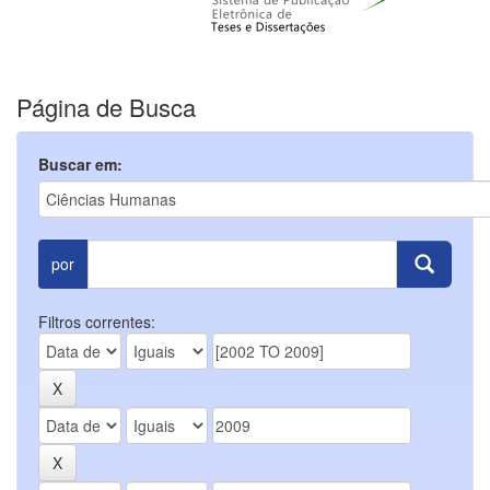
Página de Busca
Buscar em:
por
Filtros correntes: