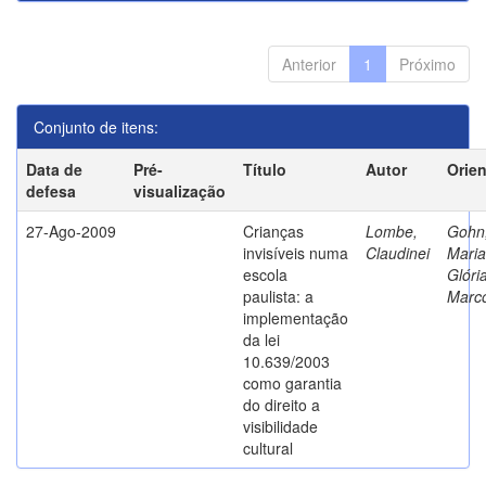
Anterior
1
Próximo
Conjunto de itens:
Data de
Pré-
Título
Autor
Orie
defesa
visualização
27-Ago-2009
Crianças
Lombe,
Gohn
invisíveis numa
Claudinei
Maria
escola
Glóri
paulista: a
Marc
implementação
da lei
10.639/2003
como garantia
do direito a
visibilidade
cultural