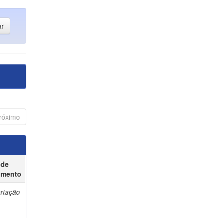
róximo
 de
umento
ertação