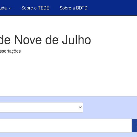
juda
Sobre o TEDE
Sobre a BDTD
de Nove de Julho
issertações