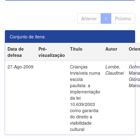
Anterior
1
Próximo
Conjunto de itens:
Data de
Pré-
Título
Autor
Orie
defesa
visualização
27-Ago-2009
Crianças
Lombe,
Gohn
invisíveis numa
Claudinei
Maria
escola
Glóri
paulista: a
Marc
implementação
da lei
10.639/2003
como garantia
do direito a
visibilidade
cultural