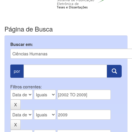
Página de Busca
Buscar em:
por
Filtros correntes: