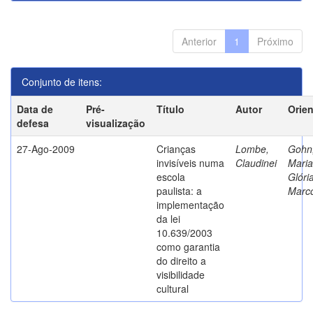
Anterior
1
Próximo
Conjunto de itens:
Data de
Pré-
Título
Autor
Orie
defesa
visualização
27-Ago-2009
Crianças
Lombe,
Gohn
invisíveis numa
Claudinei
Maria
escola
Glóri
paulista: a
Marc
implementação
da lei
10.639/2003
como garantia
do direito a
visibilidade
cultural