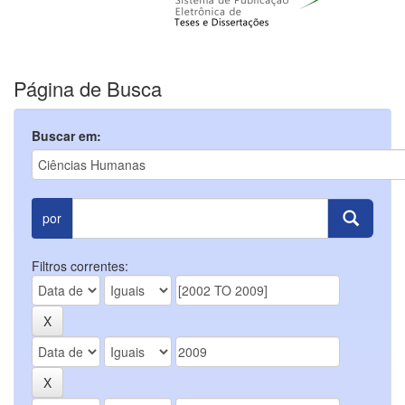
Página de Busca
Buscar em:
por
Filtros correntes: