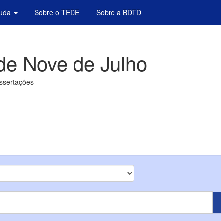
juda
Sobre o TEDE
Sobre a BDTD
de Nove de Julho
issertações