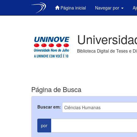
Página inicial
Navegar por
A
Skip
navigation
Universida
Biblioteca Digital de Teses e D
Página de Busca
Buscar em:
por