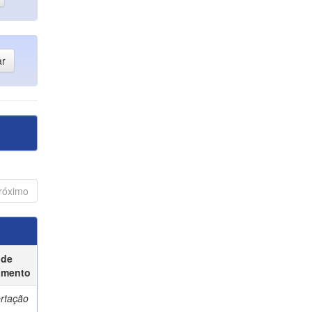
róximo
 de
umento
ertação