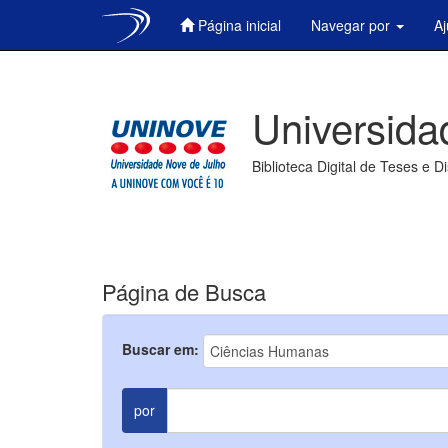
Página inicial
Navegar por
A
Skip
navigation
Universida
Biblioteca Digital de Teses e D
Página de Busca
Buscar em:
por