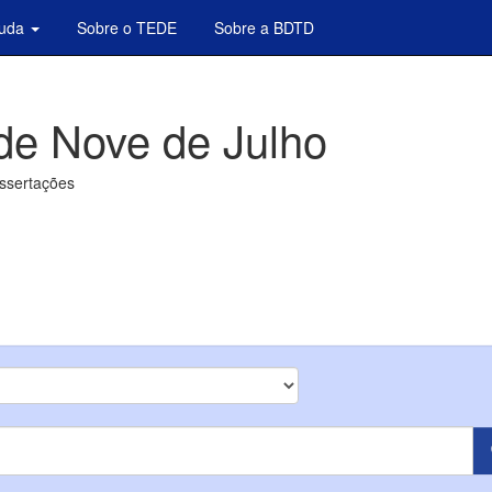
juda
Sobre o TEDE
Sobre a BDTD
de Nove de Julho
issertações