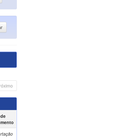
róximo
 de
umento
ertação