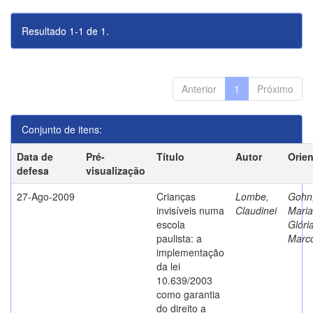
Resultado 1-1 de 1.
Anterior
1
Próximo
Conjunto de itens:
Data de
Pré-
Título
Autor
Orie
defesa
visualização
27-Ago-2009
Crianças
Lombe,
Gohn
invisíveis numa
Claudinei
Maria
escola
Glóri
paulista: a
Marc
implementação
da lei
10.639/2003
como garantia
do direito a