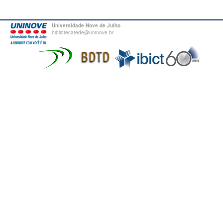
Universidade Nove de Julho
bibliotecatede@uninove.br