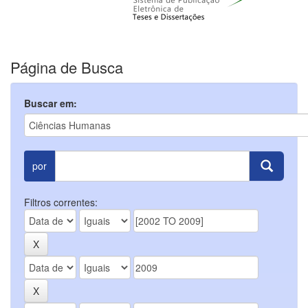
Página de Busca
Buscar em:
por
Filtros correntes: