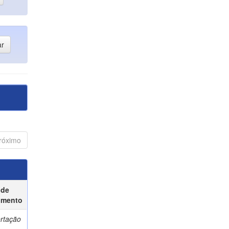
róximo
 de
umento
ertação