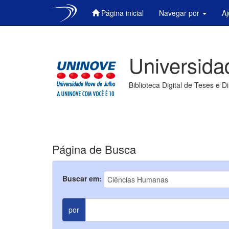
Página inicial
Navegar por
A
Skip
navigation
Universida
Biblioteca Digital de Teses e D
Página de Busca
Buscar em:
por