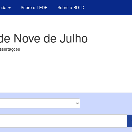
juda
Sobre o TEDE
Sobre a BDTD
de Nove de Julho
issertações