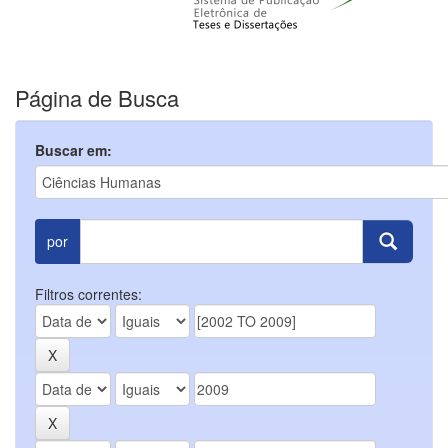
Página de Busca
Buscar em:
por
Filtros correntes: