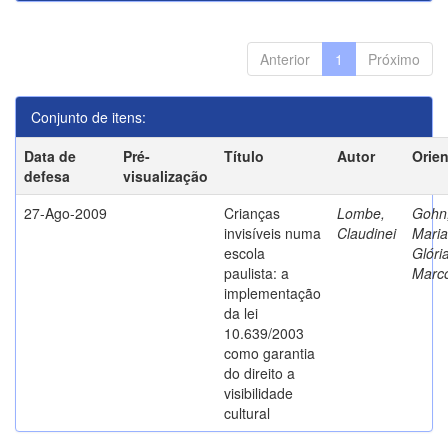
Anterior
1
Próximo
Conjunto de itens:
Data de
Pré-
Título
Autor
Orie
defesa
visualização
27-Ago-2009
Crianças
Lombe,
Gohn
invisíveis numa
Claudinei
Maria
escola
Glóri
paulista: a
Marc
implementação
da lei
10.639/2003
como garantia
do direito a
visibilidade
cultural