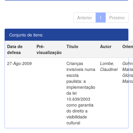
Anterior
1
Próximo
Conjunto de itens:
Data de
Pré-
Título
Autor
Orie
defesa
visualização
27-Ago-2009
Crianças
Lombe,
Gohn
invisíveis numa
Claudinei
Maria
escola
Glóri
paulista: a
Marc
implementação
da lei
10.639/2003
como garantia
do direito a
visibilidade
cultural