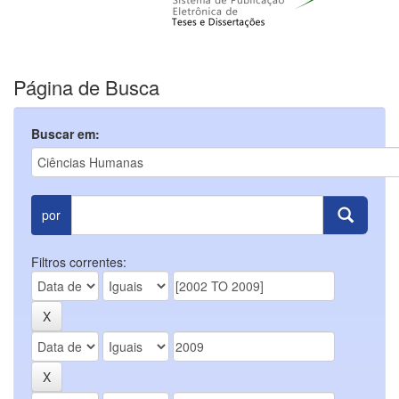
Página de Busca
Buscar em:
por
Filtros correntes: