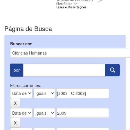
Página de Busca
Buscar em:
por
Filtros correntes: