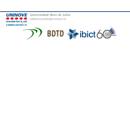
Universidade Nove de Julho
bibliotecatede@uninove.br