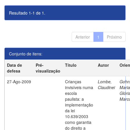
Resultado 1-1 de 1.
Anterior
1
Próximo
Conjunto de itens:
Data de
Pré-
Título
Autor
Orie
defesa
visualização
27-Ago-2009
Crianças
Lombe,
Gohn
invisíveis numa
Claudinei
Maria
escola
Glóri
paulista: a
Marc
implementação
da lei
10.639/2003
como garantia
do direito a