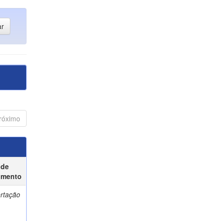
róximo
 de
umento
ertação