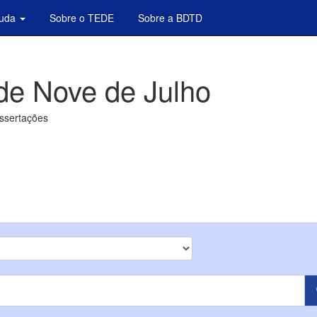
juda
Sobre o TEDE
Sobre a BDTD
de Nove de Julho
issertações