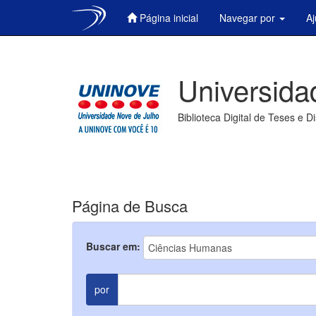
Página inicial
Navegar por
A
Skip
navigation
Universida
Biblioteca Digital de Teses e D
Página de Busca
Buscar em:
por