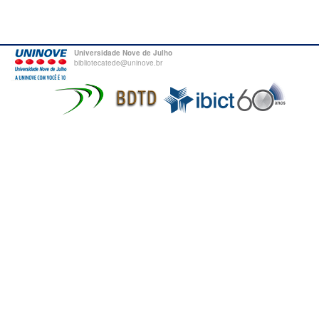
Universidade Nove de Julho
bibliotecatede@uninove.br