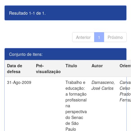
Resultado 1-1 de 1.
Anterior
1
Próximo
Conjunto de itens:
Data de
Pré-
Título
Autor
Orien
defesa
visualização
31-Ago-2009
Trabalho e
Damasceno,
Carva
educação:
José Carlos
Celso
a formação
Prado
profissional
Ferra
na
perspectiva
do Senac
de São
Paulo