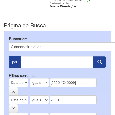
Página de Busca
Buscar em:
por
Filtros correntes: