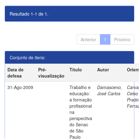
Resultado 1-1 de 1.
Anterior
1
Próximo
Conjunto de itens:
Data de
Pré-
Título
Autor
Orien
defesa
visualização
31-Ago-2009
Trabalho e
Damasceno,
Carva
educação:
José Carlos
Celso
a formação
Prado
profissional
Ferra
na
perspectiva
do Senac
de São
Paulo