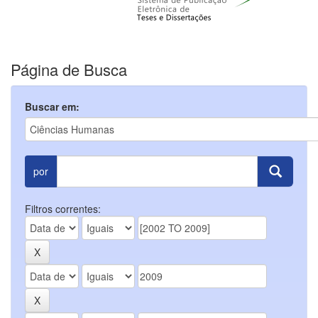
Página de Busca
Buscar em:
por
Filtros correntes: