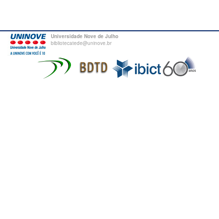
Universidade Nove de Julho
bibliotecatede@uninove.br