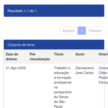
Resultado 1-1 de 1.
Anterior
1
Próximo
Conjunto de itens:
Data de
Pré-
Título
Autor
Orien
defesa
visualização
31-Ago-2009
Trabalho e
Damasceno,
Carva
educação:
José Carlos
Celso
a formação
Prado
profissional
Ferra
na
perspectiva
do Senac
de São
Paulo