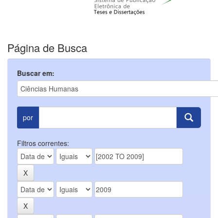
Página de Busca
Buscar em:
por
Filtros correntes: