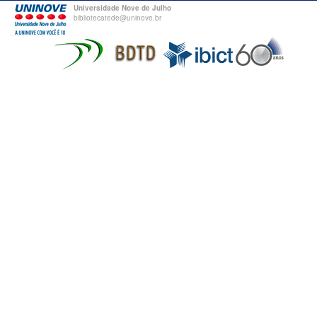
Universidade Nove de Julho
bibliotecatede@uninove.br