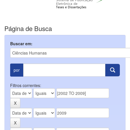
Página de Busca
Buscar em:
por
Filtros correntes: