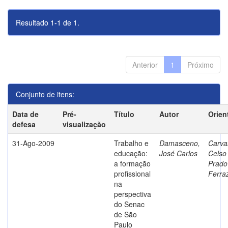
Resultado 1-1 de 1.
Anterior
1
Próximo
Conjunto de itens:
Data de
Pré-
Título
Autor
Orien
defesa
visualização
31-Ago-2009
Trabalho e
Damasceno,
Carva
educação:
José Carlos
Celso
a formação
Prado
profissional
Ferra
na
perspectiva
do Senac
de São
Paulo