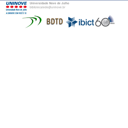
Universidade Nove de Julho
bibliotecatede@uninove.br