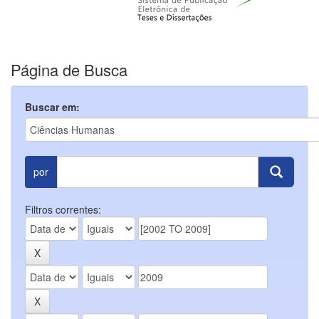
Página de Busca
Buscar em:
por
Filtros correntes: