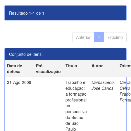
Resultado 1-1 de 1.
Anterior
1
Próximo
Conjunto de itens:
Data de
Pré-
Título
Autor
Orien
defesa
visualização
31-Ago-2009
Trabalho e
Damasceno,
Carva
educação:
José Carlos
Celso
a formação
Prado
profissional
Ferra
na
perspectiva
do Senac
de São
Paulo