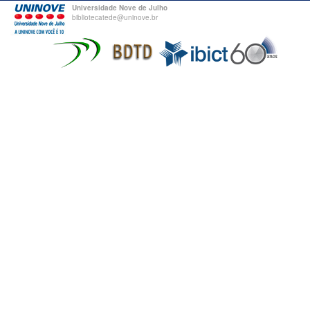
Universidade Nove de Julho
bibliotecatede@uninove.br