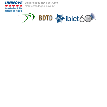
Universidade Nove de Julho
bibliotecatede@uninove.br