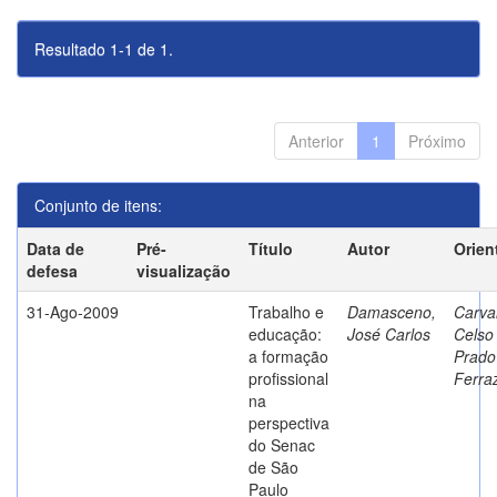
Resultado 1-1 de 1.
Anterior
1
Próximo
Conjunto de itens:
Data de
Pré-
Título
Autor
Orien
defesa
visualização
31-Ago-2009
Trabalho e
Damasceno,
Carva
educação:
José Carlos
Celso
a formação
Prado
profissional
Ferra
na
perspectiva
do Senac
de São
Paulo