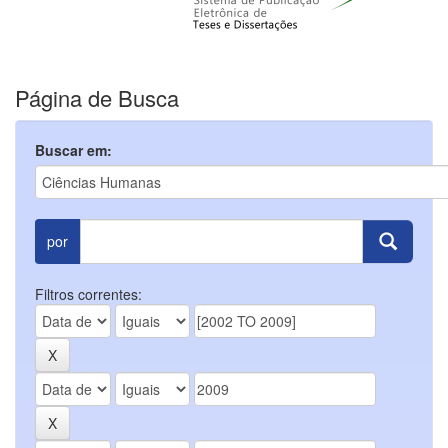
Página de Busca
Buscar em:
por
Filtros correntes: