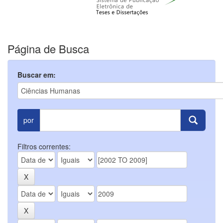
Página de Busca
Buscar em:
por
Filtros correntes: