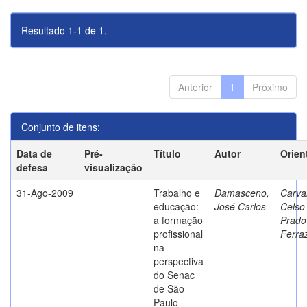
Resultado 1-1 de 1.
Anterior
1
Próximo
Conjunto de itens:
Data de
Pré-
Título
Autor
Orien
defesa
visualização
31-Ago-2009
Trabalho e
Damasceno,
Carva
educação:
José Carlos
Celso
a formação
Prado
profissional
Ferra
na
perspectiva
do Senac
de São
Paulo