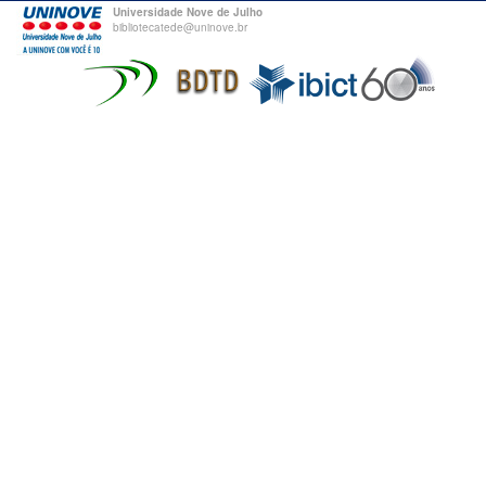
Universidade Nove de Julho
bibliotecatede@uninove.br