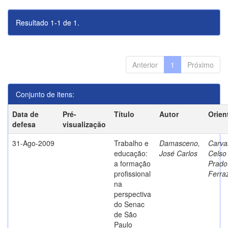
Resultado 1-1 de 1.
Anterior
1
Próximo
Conjunto de itens:
Data de
Pré-
Título
Autor
Orien
defesa
visualização
31-Ago-2009
Trabalho e
Damasceno,
Carva
educação:
José Carlos
Celso
a formação
Prado
profissional
Ferra
na
perspectiva
do Senac
de São
Paulo