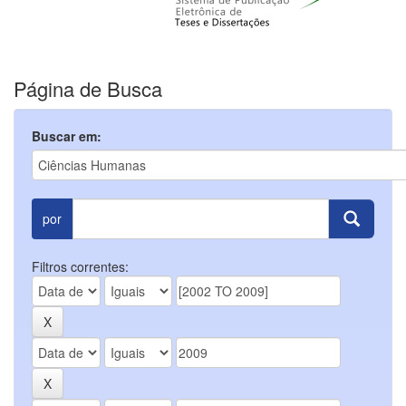
Página de Busca
Buscar em:
por
Filtros correntes: