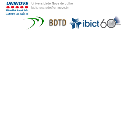
Universidade Nove de Julho
bibliotecatede@uninove.br