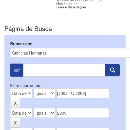
Página de Busca
Buscar em:
por
Filtros correntes: