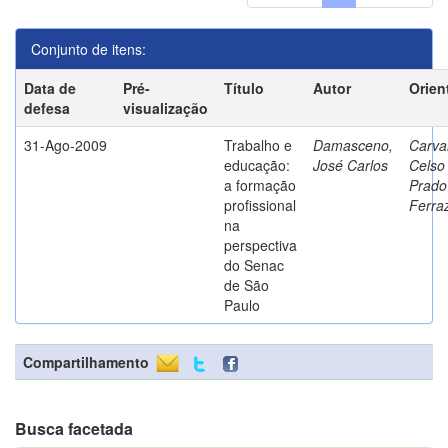
Conjunto de itens:
Data de
Pré-
Título
Autor
Orien
defesa
visualização
31-Ago-2009
Trabalho e
Damasceno,
Carva
educação:
José Carlos
Celso
a formação
Prado
profissional
Ferra
na
perspectiva
do Senac
de São
Paulo
Compartilhamento
Busca facetada