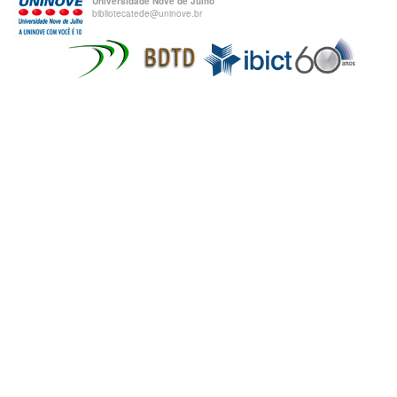
Universidade Nove de Julho
bibliotecatede@uninove.br