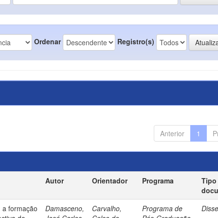
Ordenar
Registro(s)
Anterior
1
P
Autor
Orientador
Programa
Tipo
doc
: a formação
Damasceno,
Carvalho,
Programa de
Diss