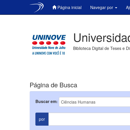
Página inicial
Navegar por
A
Skip
navigation
Universida
Biblioteca Digital de Teses e D
Página de Busca
Buscar em:
por