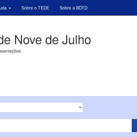
juda
Sobre o TEDE
Sobre a BDTD
de Nove de Julho
issertações