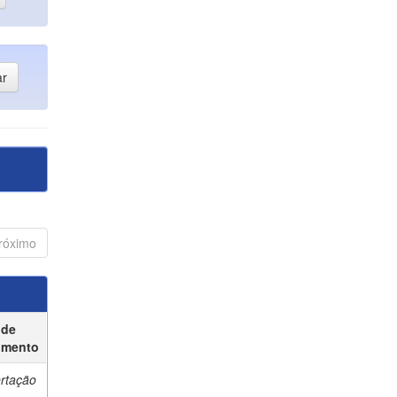
róximo
 de
umento
ertação