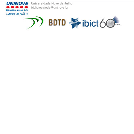
Universidade Nove de Julho
bibliotecatede@uninove.br