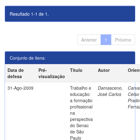
Resultado 1-1 de 1.
Anterior
1
Próximo
Conjunto de itens:
Data de
Pré-
Título
Autor
Orien
defesa
visualização
31-Ago-2009
Trabalho e
Damasceno,
Carva
educação:
José Carlos
Celso
a formação
Prado
profissional
Ferra
na
perspectiva
do Senac
de São
Paulo