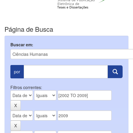
Página de Busca
Buscar em:
por
Filtros correntes: