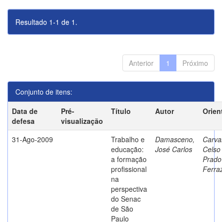
Resultado 1-1 de 1.
Anterior
1
Próximo
Conjunto de itens:
Data de
Pré-
Título
Autor
Orien
defesa
visualização
31-Ago-2009
Trabalho e
Damasceno,
Carva
educação:
José Carlos
Celso
a formação
Prado
profissional
Ferra
na
perspectiva
do Senac
de São
Paulo