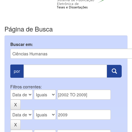
Página de Busca
Buscar em:
por
Filtros correntes: