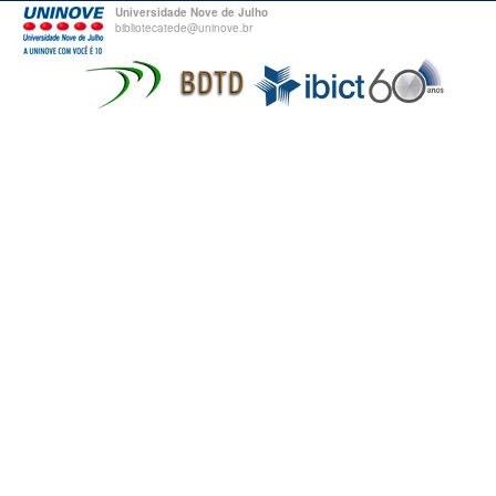
Universidade Nove de Julho
bibliotecatede@uninove.br