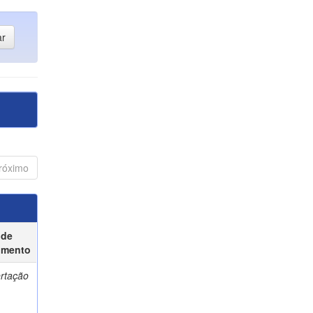
róximo
 de
umento
ertação