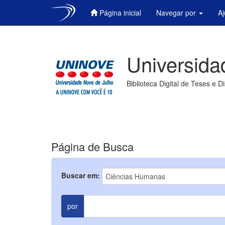
Página inicial
Navegar por
A
Skip
navigation
Universida
Biblioteca Digital de Teses e D
Página de Busca
Buscar em:
por