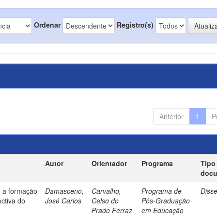
Ordenar
Registro(s)
Anterior
1
P
Autor
Orientador
Programa
Tipo
doc
: a formação
Damasceno,
Carvalho,
Programa de
Diss
ectiva do
José Carlos
Celso do
Pós-Graduação
Prado Ferraz
em Educação