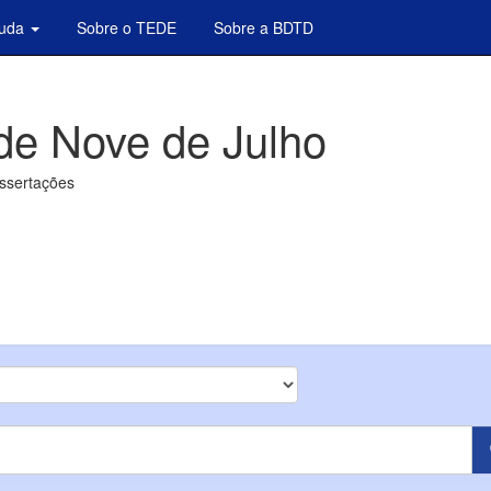
juda
Sobre o TEDE
Sobre a BDTD
de Nove de Julho
issertações