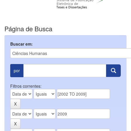
Página de Busca
Buscar em:
por
Filtros correntes: