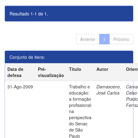
Resultado 1-1 de 1.
Anterior
1
Próximo
Conjunto de itens:
Data de
Pré-
Título
Autor
Orien
defesa
visualização
31-Ago-2009
Trabalho e
Damasceno,
Carva
educação:
José Carlos
Celso
a formação
Prado
profissional
Ferra
na
perspectiva
do Senac
de São
Paulo