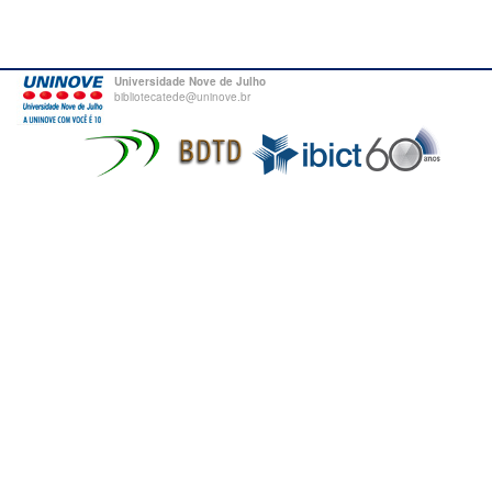
Universidade Nove de Julho
bibliotecatede@uninove.br