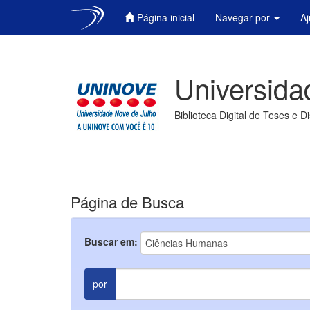
Página inicial
Navegar por
A
Skip
navigation
Universida
Biblioteca Digital de Teses e D
Página de Busca
Buscar em:
por