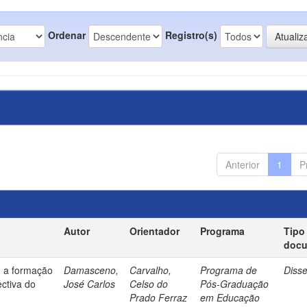
Ordenar
Registro(s)
Anterior
1
P
Autor
Orientador
Programa
Tipo
doc
: a formação
Damasceno,
Carvalho,
Programa de
Diss
ectiva do
José Carlos
Celso do
Pós-Graduação
Prado Ferraz
em Educação