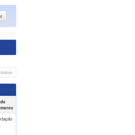
róximo
 de
umento
ertação