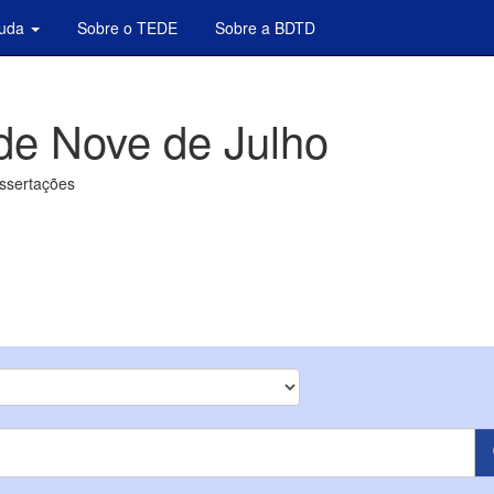
juda
Sobre o TEDE
Sobre a BDTD
de Nove de Julho
issertações