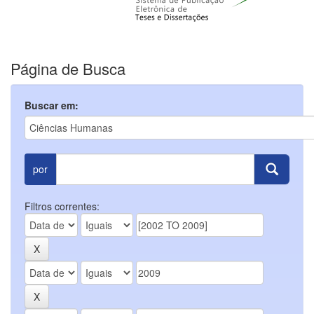
Página de Busca
Buscar em:
por
Filtros correntes: