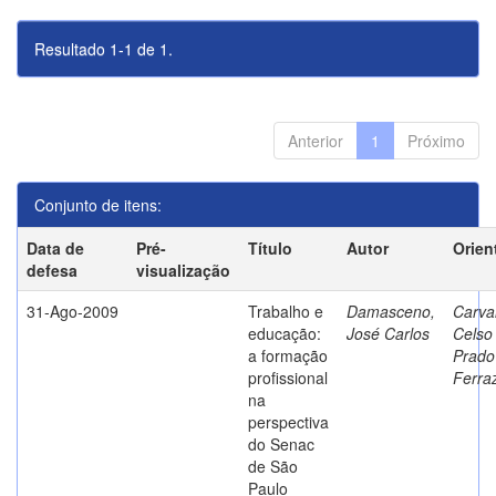
Resultado 1-1 de 1.
Anterior
1
Próximo
Conjunto de itens:
Data de
Pré-
Título
Autor
Orien
defesa
visualização
31-Ago-2009
Trabalho e
Damasceno,
Carva
educação:
José Carlos
Celso
a formação
Prado
profissional
Ferra
na
perspectiva
do Senac
de São
Paulo