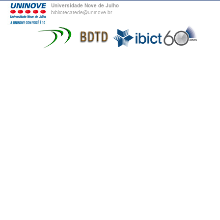
Universidade Nove de Julho
bibliotecatede@uninove.br