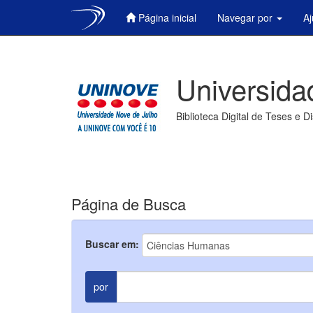
Página inicial
Navegar por
A
Skip
navigation
Universida
Biblioteca Digital de Teses e D
Página de Busca
Buscar em:
por