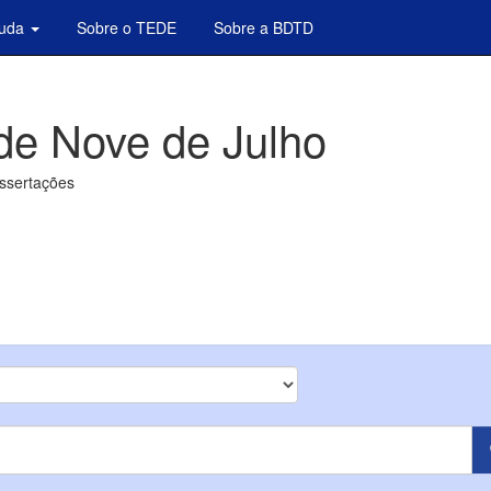
juda
Sobre o TEDE
Sobre a BDTD
de Nove de Julho
issertações