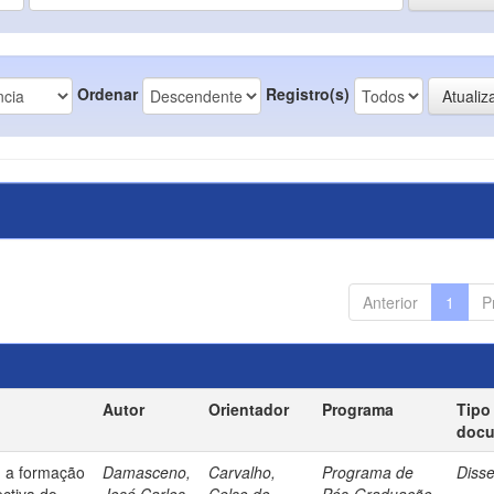
Ordenar
Registro(s)
Anterior
1
P
Autor
Orientador
Programa
Tipo
doc
: a formação
Damasceno,
Carvalho,
Programa de
Diss