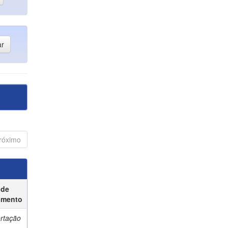
róximo
 de
umento
ertação