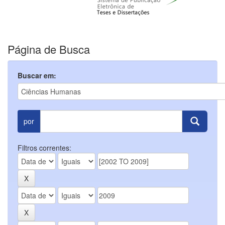
Página de Busca
Buscar em:
por
Filtros correntes: