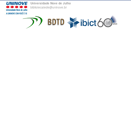
Universidade Nove de Julho
bibliotecatede@uninove.br