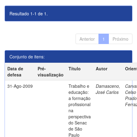
Resultado 1-1 de 1.
Anterior
1
Próximo
Conjunto de itens:
Data de
Pré-
Título
Autor
Orien
defesa
visualização
31-Ago-2009
Trabalho e
Damasceno,
Carva
educação:
José Carlos
Celso
a formação
Prado
profissional
Ferra
na
perspectiva
do Senac
de São
Paulo