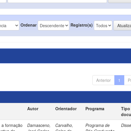
Ordenar
Registro(s)
Anterior
1
P
Autor
Orientador
Programa
Tipo
doc
: a formação
Damasceno,
Carvalho,
Programa de
Diss