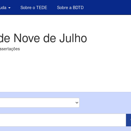
juda
Sobre o TEDE
Sobre a BDTD
de Nove de Julho
issertações