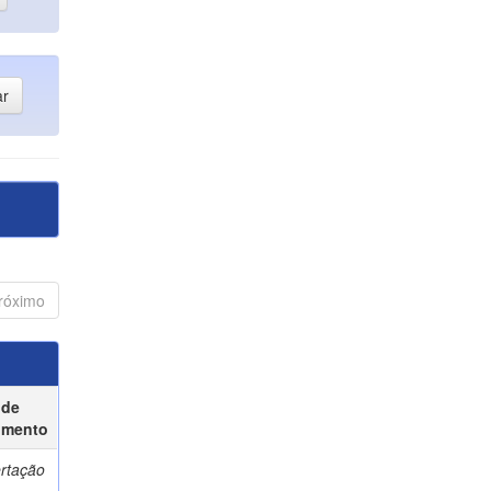
róximo
 de
umento
ertação