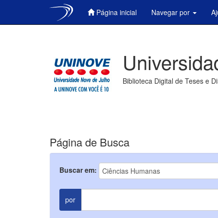
Página inicial
Navegar por
A
Skip
navigation
Universida
Biblioteca Digital de Teses e D
Página de Busca
Buscar em:
por