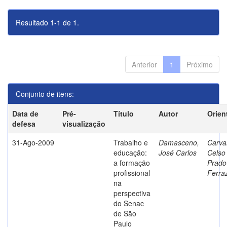
Resultado 1-1 de 1.
Anterior
1
Próximo
Conjunto de itens:
Data de
Pré-
Título
Autor
Orien
defesa
visualização
31-Ago-2009
Trabalho e
Damasceno,
Carva
educação:
José Carlos
Celso
a formação
Prado
profissional
Ferra
na
perspectiva
do Senac
de São
Paulo