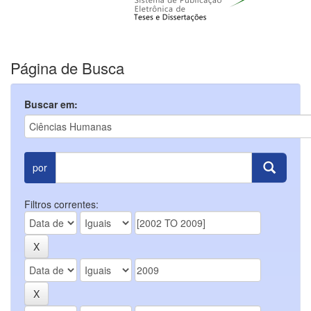
Página de Busca
Buscar em:
por
Filtros correntes: