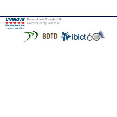
Universidade Nove de Julho
bibliotecatede@uninove.br