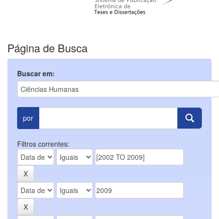
Página de Busca
Buscar em:
por
Filtros correntes: