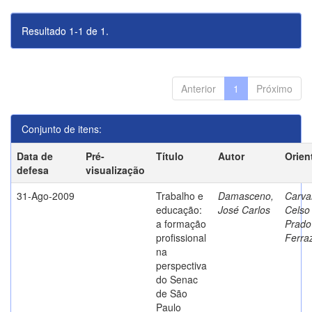
Resultado 1-1 de 1.
Anterior
1
Próximo
Conjunto de itens:
Data de
Pré-
Título
Autor
Orien
defesa
visualização
31-Ago-2009
Trabalho e
Damasceno,
Carva
educação:
José Carlos
Celso
a formação
Prado
profissional
Ferra
na
perspectiva
do Senac
de São
Paulo