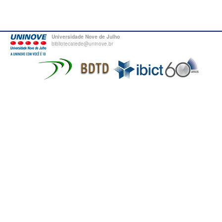
Universidade Nove de Julho
bibliotecatede@uninove.br