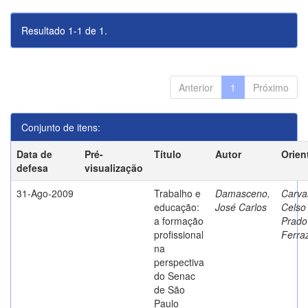
Resultado 1-1 de 1.
Anterior
1
Próximo
Conjunto de itens:
Data de
Pré-
Título
Autor
Orien
defesa
visualização
31-Ago-2009
Trabalho e
Damasceno,
Carva
educação:
José Carlos
Celso
a formação
Prado
profissional
Ferra
na
perspectiva
do Senac
de São
Paulo