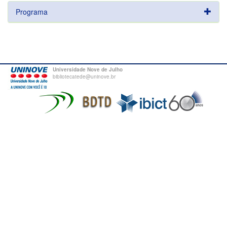
Programa
Universidade Nove de Julho
bibliotecatede@uninove.br