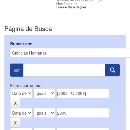
Página de Busca
Buscar em:
por
Filtros correntes: