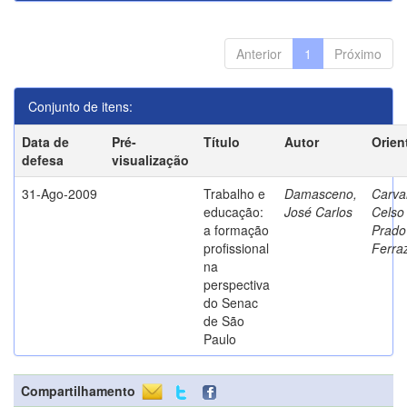
Anterior
1
Próximo
Conjunto de itens:
Data de
Pré-
Título
Autor
Orien
defesa
visualização
31-Ago-2009
Trabalho e
Damasceno,
Carva
educação:
José Carlos
Celso
a formação
Prado
profissional
Ferra
na
perspectiva
do Senac
de São
Paulo
Compartilhamento