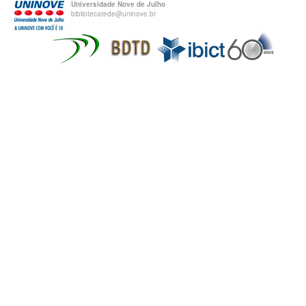
Universidade Nove de Julho
bibliotecatede@uninove.br