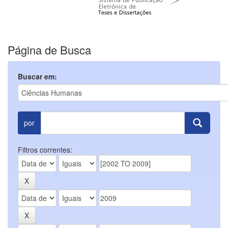
Página de Busca
Buscar em:
por
Filtros correntes: