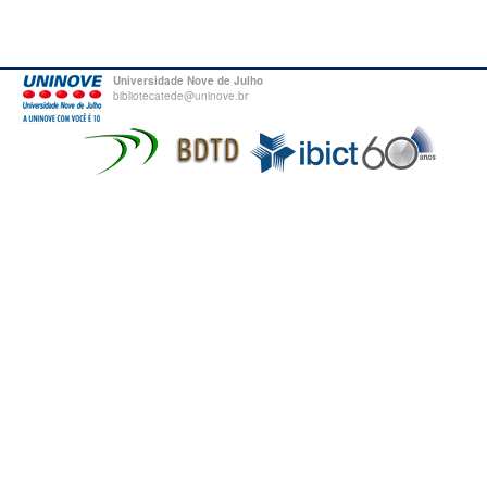
Universidade Nove de Julho
bibliotecatede@uninove.br