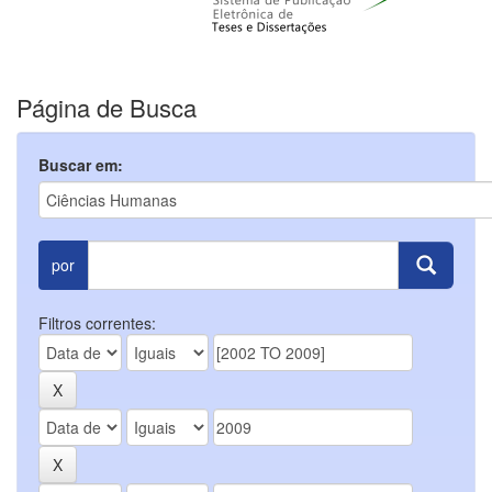
Página de Busca
Buscar em:
por
Filtros correntes: