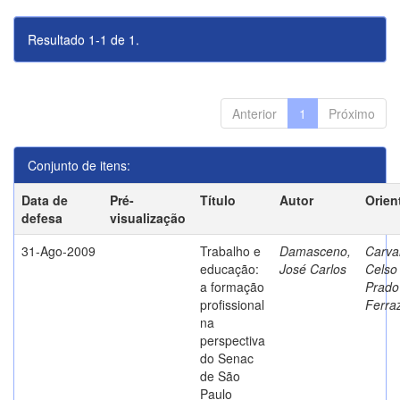
Resultado 1-1 de 1.
Anterior
1
Próximo
Conjunto de itens:
Data de
Pré-
Título
Autor
Orien
defesa
visualização
31-Ago-2009
Trabalho e
Damasceno,
Carva
educação:
José Carlos
Celso
a formação
Prado
profissional
Ferra
na
perspectiva
do Senac
de São
Paulo