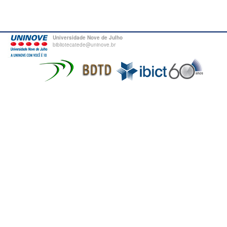
Universidade Nove de Julho
bibliotecatede@uninove.br