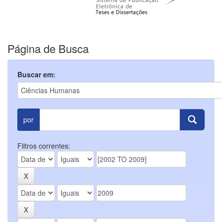
Página de Busca
Buscar em:
por
Filtros correntes: