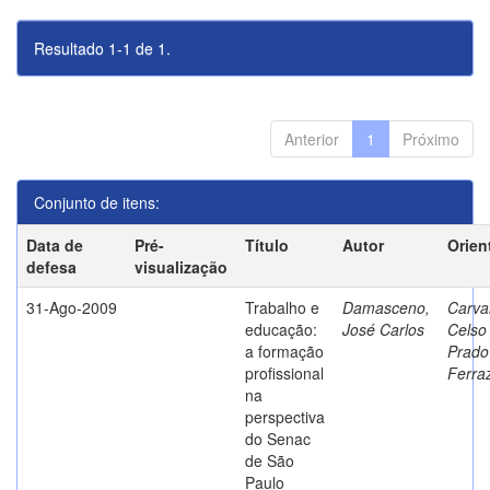
Resultado 1-1 de 1.
Anterior
1
Próximo
Conjunto de itens:
Data de
Pré-
Título
Autor
Orien
defesa
visualização
31-Ago-2009
Trabalho e
Damasceno,
Carva
educação:
José Carlos
Celso
a formação
Prado
profissional
Ferra
na
perspectiva
do Senac
de São
Paulo