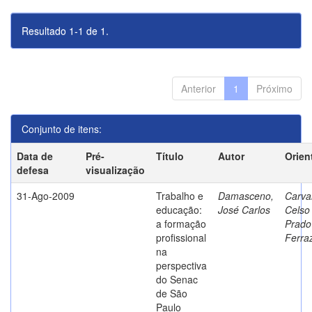
Resultado 1-1 de 1.
Anterior
1
Próximo
Conjunto de itens:
Data de
Pré-
Título
Autor
Orien
defesa
visualização
31-Ago-2009
Trabalho e
Damasceno,
Carva
educação:
José Carlos
Celso
a formação
Prado
profissional
Ferra
na
perspectiva
do Senac
de São
Paulo