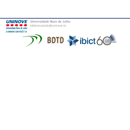
Universidade Nove de Julho
bibliotecatede@uninove.br