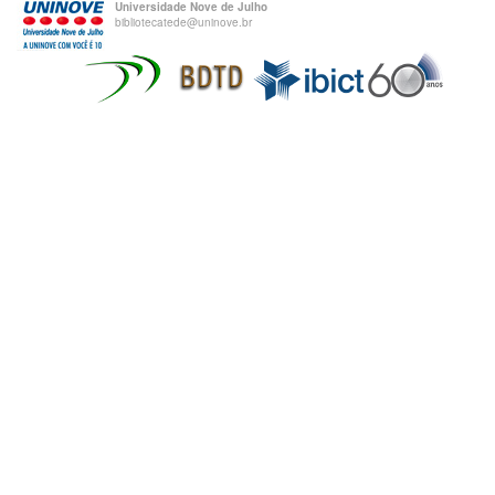
Universidade Nove de Julho
bibliotecatede@uninove.br