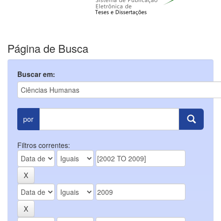
Página de Busca
Buscar em:
por
Filtros correntes: