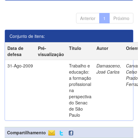
Anterior
1
Próximo
Conjunto de itens:
Data de
Pré-
Título
Autor
Orien
defesa
visualização
31-Ago-2009
Trabalho e
Damasceno,
Carva
educação:
José Carlos
Celso
a formação
Prado
profissional
Ferra
na
perspectiva
do Senac
de São
Paulo
Compartilhamento