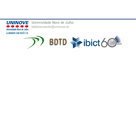
Universidade Nove de Julho
bibliotecatede@uninove.br