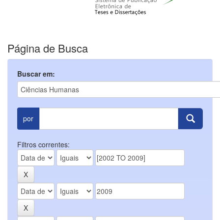
Página de Busca
Buscar em:
por
Filtros correntes: