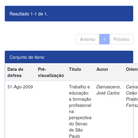
Resultado 1-1 de 1.
Anterior
1
Próximo
Conjunto de itens:
Data de
Pré-
Título
Autor
Orien
defesa
visualização
31-Ago-2009
Trabalho e
Damasceno,
Carva
educação:
José Carlos
Celso
a formação
Prado
profissional
Ferra
na
perspectiva
do Senac
de São
Paulo