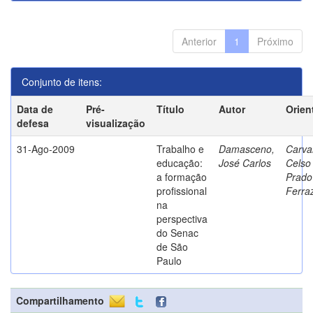
Anterior
1
Próximo
Conjunto de itens:
Data de
Pré-
Título
Autor
Orien
defesa
visualização
31-Ago-2009
Trabalho e
Damasceno,
Carva
educação:
José Carlos
Celso
a formação
Prado
profissional
Ferra
na
perspectiva
do Senac
de São
Paulo
Compartilhamento