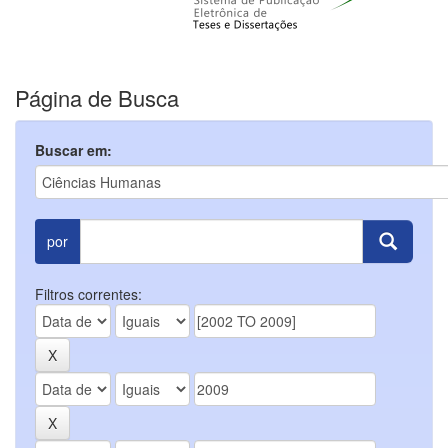
Página de Busca
Buscar em:
por
Filtros correntes: