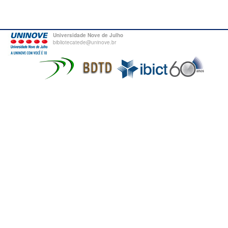
Universidade Nove de Julho
bibliotecatede@uninove.br