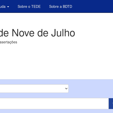
juda
Sobre o TEDE
Sobre a BDTD
de Nove de Julho
issertações