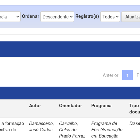
Ordenar
Registro(s)
Anterior
1
P
Autor
Orientador
Programa
Tipo
doc
: a formação
Damasceno,
Carvalho,
Programa de
Diss
ectiva do
José Carlos
Celso do
Pós-Graduação
Prado Ferraz
em Educação