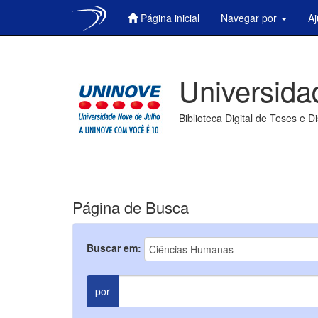
Página inicial
Navegar por
A
Skip
navigation
Universida
Biblioteca Digital de Teses e D
Página de Busca
Buscar em:
por