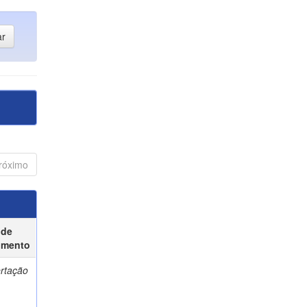
róximo
 de
umento
ertação