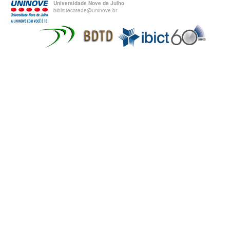
Universidade Nove de Julho
bibliotecatede@uninove.br