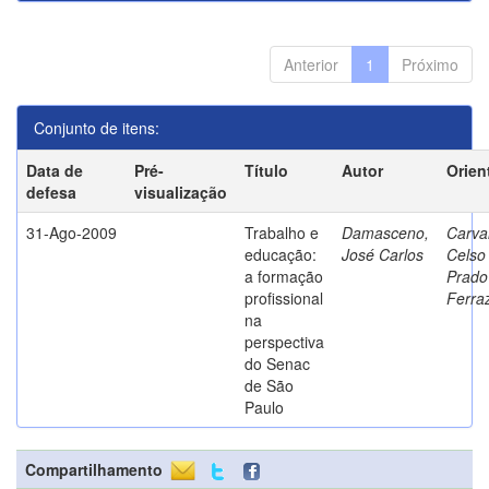
Anterior
1
Próximo
Conjunto de itens:
Data de
Pré-
Título
Autor
Orien
defesa
visualização
31-Ago-2009
Trabalho e
Damasceno,
Carva
educação:
José Carlos
Celso
a formação
Prado
profissional
Ferra
na
perspectiva
do Senac
de São
Paulo
Compartilhamento