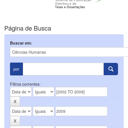
Página de Busca
Buscar em:
por
Filtros correntes: