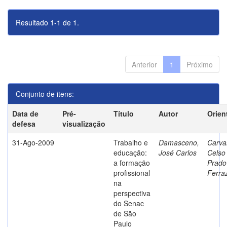
Resultado 1-1 de 1.
Anterior
1
Próximo
Conjunto de itens:
Data de
Pré-
Título
Autor
Orien
defesa
visualização
31-Ago-2009
Trabalho e
Damasceno,
Carva
educação:
José Carlos
Celso
a formação
Prado
profissional
Ferra
na
perspectiva
do Senac
de São
Paulo