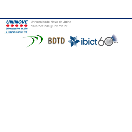
Universidade Nove de Julho
bibliotecatede@uninove.br