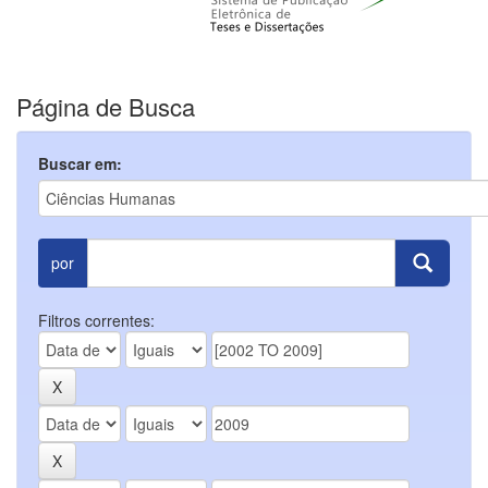
Página de Busca
Buscar em:
por
Filtros correntes: