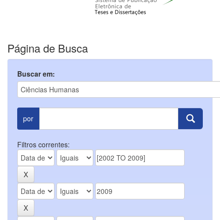
Página de Busca
Buscar em:
por
Filtros correntes: