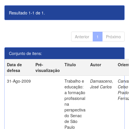
Resultado 1-1 de 1.
Anterior
1
Próximo
Conjunto de itens:
Data de
Pré-
Título
Autor
Orien
defesa
visualização
31-Ago-2009
Trabalho e
Damasceno,
Carva
educação:
José Carlos
Celso
a formação
Prado
profissional
Ferra
na
perspectiva
do Senac
de São
Paulo