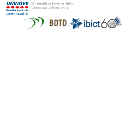
Universidade Nove de Julho
bibliotecatede@uninove.br