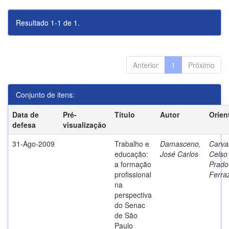
Resultado 1-1 de 1.
Anterior
1
Próximo
Conjunto de itens:
Data de
Pré-
Título
Autor
Orien
defesa
visualização
31-Ago-2009
Trabalho e
Damasceno,
Carva
educação:
José Carlos
Celso
a formação
Prado
profissional
Ferra
na
perspectiva
do Senac
de São
Paulo