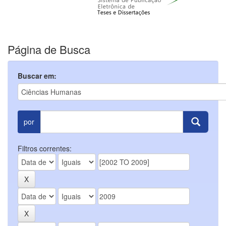
Página de Busca
Buscar em:
por
Filtros correntes: