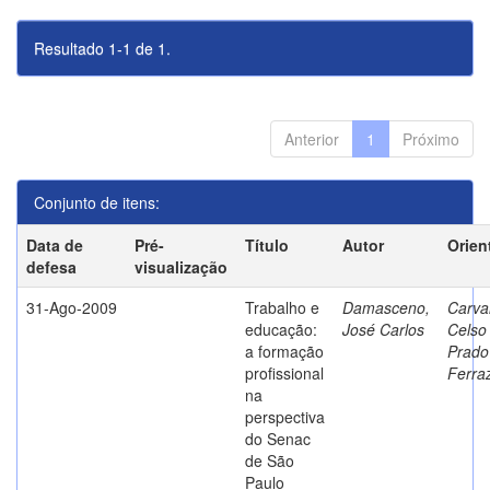
Resultado 1-1 de 1.
Anterior
1
Próximo
Conjunto de itens:
Data de
Pré-
Título
Autor
Orien
defesa
visualização
31-Ago-2009
Trabalho e
Damasceno,
Carva
educação:
José Carlos
Celso
a formação
Prado
profissional
Ferra
na
perspectiva
do Senac
de São
Paulo