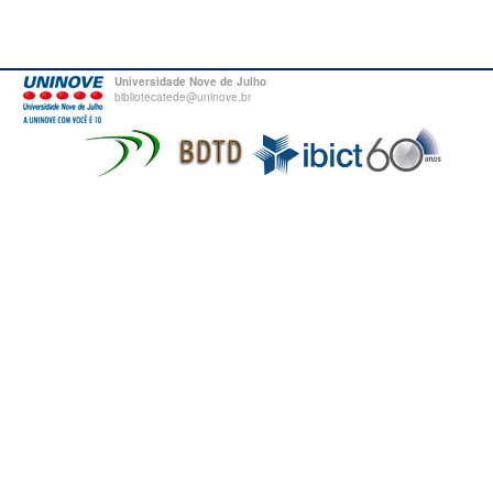
Universidade Nove de Julho
bibliotecatede@uninove.br