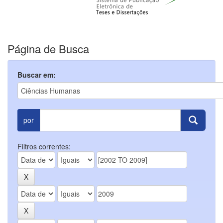
Página de Busca
Buscar em:
por
Filtros correntes: