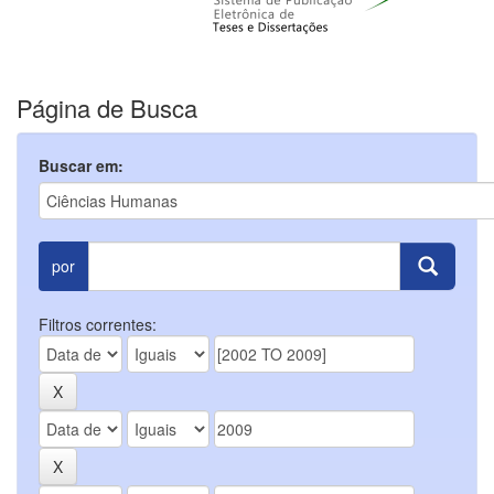
Página de Busca
Buscar em:
por
Filtros correntes: