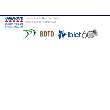
Universidade Nove de Julho
bibliotecatede@uninove.br