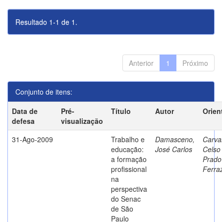
Resultado 1-1 de 1.
Anterior
1
Próximo
Conjunto de itens:
Data de
Pré-
Título
Autor
Orien
defesa
visualização
31-Ago-2009
Trabalho e
Damasceno,
Carva
educação:
José Carlos
Celso
a formação
Prado
profissional
Ferra
na
perspectiva
do Senac
de São
Paulo