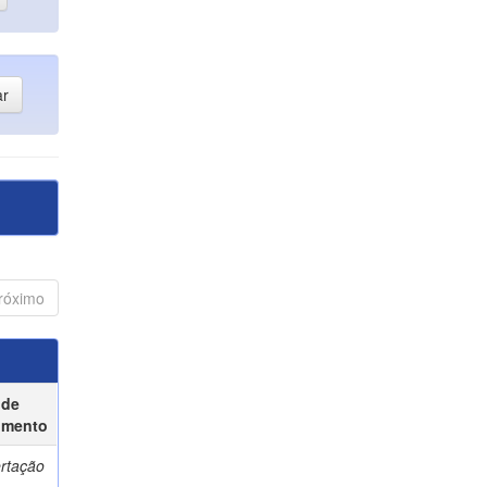
róximo
 de
umento
ertação