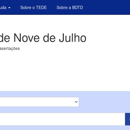
juda
Sobre o TEDE
Sobre a BDTD
de Nove de Julho
issertações