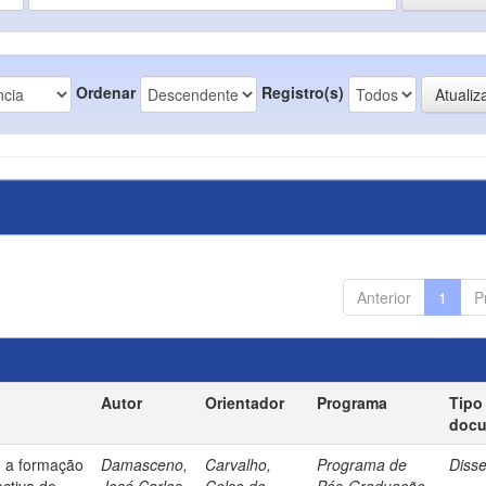
Ordenar
Registro(s)
Anterior
1
P
Autor
Orientador
Programa
Tipo
doc
: a formação
Damasceno,
Carvalho,
Programa de
Diss