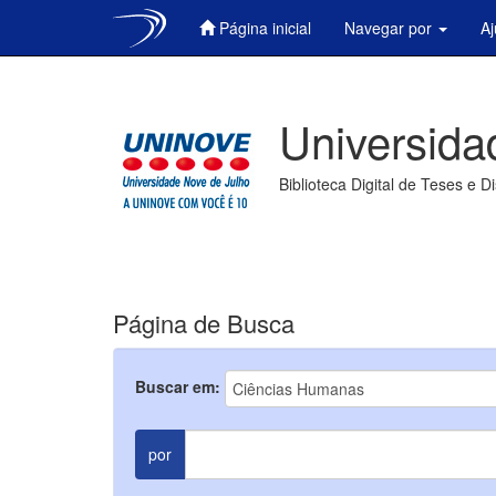
Página inicial
Navegar por
A
Skip
navigation
Universida
Biblioteca Digital de Teses e D
Página de Busca
Buscar em:
por